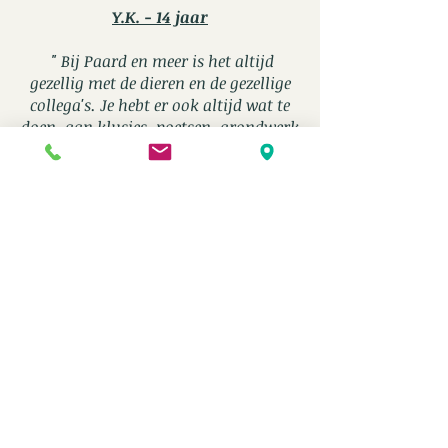
Y.K. - 14 jaar
" Bij Paard en meer is het altijd
gezellig met de dieren en de gezellige
collega's. Je hebt er ook altijd wat te
doen, aan klusjes, poetsen, grondwerk
en paardrijden! Ik heb er geleerd om
mezelf te zijn en op een normale
manier mensen te communiceren."
E.P. - 22 jaar
" Een plek met veel paarden en dieren
waar ik me zelf kan zijn, met leuke
begeleiding en collega's. Ze zijn er
altijd voor ik heb zeker al veel geleerd
over zelfvertrouwen ik raad
Paard en
meer
zeker aan. "
Volg ons via onze socials!